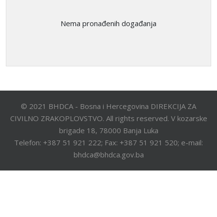
Nema pronađenih događanja
© 2021 BHDCA - Bosna i Hercegovina DIREKCIJA ZA
CIVILNO ZRAKOPLOVSTVO. All rights reserved. V kozarske
brigade 18, 78000 Banja Luka
Telefon: +387 51 921 222; Fax: +387 51 921 520; e-mail:
bhdca@bhdca.gov.ba