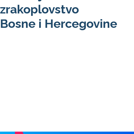
zrakoplovstvo
Bosne i Hercegovine
O nama
NOTAM / Safety Directive
Detaljno
DRON
Detaljno
Prava putnika
Detaljno