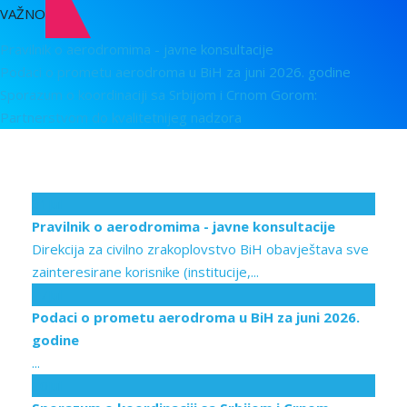
VAŽNO
Pravilnik o aerodromima - javne konsultacije
Podaci o prometu aerodroma u BiH za juni 2026. godine
Sporazum o koordinaciji sa Srbijom i Crnom Gorom:
Partnerstvom do kvalitetnijeg nadzora
31
Jul
Pravilnik o aerodromima - javne konsultacije
Direkcija za civilno zrakoplovstvo BiH obavještava sve
zainteresirane korisnike (institucije,...
17
Jul
Podaci o prometu aerodroma u BiH za juni 2026.
godine
...
10
Jul