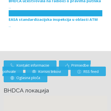
BHDCA učestvovala na radioici o pravima putnika
...
19
Maj
EASA standardizacijska inspekcija u oblasti ATM
...
Kontakt informacije
Primjedbe i
pohvale
Korisni linkovi
RSS feed
Oglasna ploča
BHDCA локација