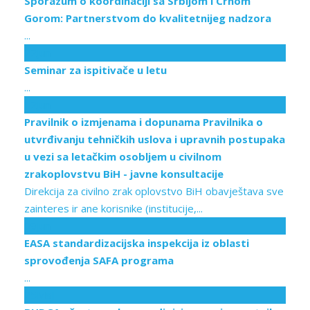
Sporazum o koordinaciji sa Srbijom i Crnom
Gorom: Partnerstvom do kvalitetnijeg nadzora
...
22
Jun
Seminar za ispitivače u letu
...
12
Jun
Pravilnik o izmjenama i dopunama Pravilnika o
utvrđivanju tehničkih uslova i upravnih postupaka
u vezi sa letačkim osoblјem u civilnom
zrakoplovstvu BiH - javne konsultacije
Direkcija za civilno zrak oplovstvo BiH obavještava sve
zainteres ir ane korisnike (institucije,...
09
Jun
EASA standardizacijska inspekcija iz oblasti
sprovođenja SAFA programa
...
25
Maj