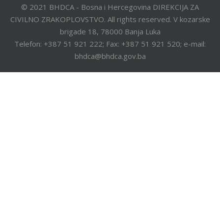
© 2021 BHDCA - Bosna i Hercegovina DIREKCIJA ZA
CIVILNO ZRAKOPLOVSTVO. All rights reserved. V kozarske
brigade 18, 78000 Banja Luka
Telefon: +387 51 921 222; Fax: +387 51 921 520; e-mail:
bhdca@bhdca.gov.ba