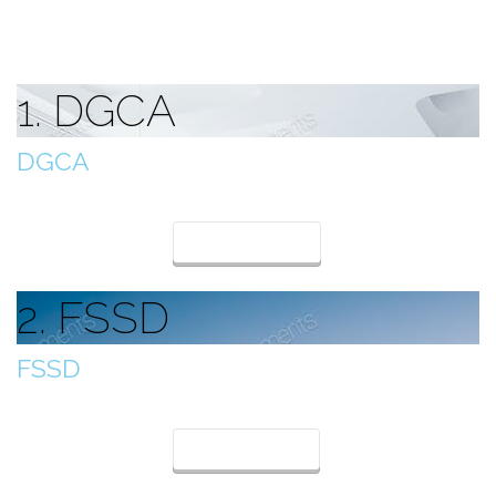
1. DGCA
DGCA
Generalni direktorat civilnog zrakoplovstva
Detelji
2. FSSD
FSSD
Sektor za zrakoplovnu sigurnost i sigurnost letenja
Detalji