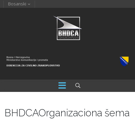
Bosanski
BHDCA
Organizaciona šema