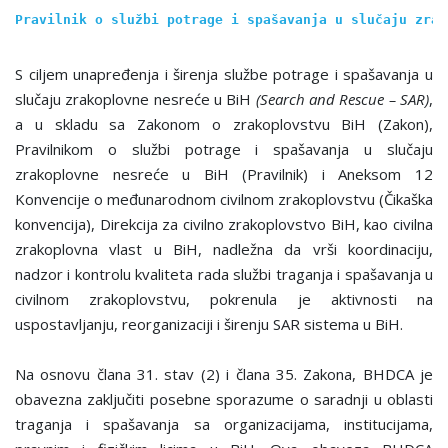
Pravilnik o službi potrage i spašavanja u slučaju zrak
S ciljem unapređenja i širenja službe potrage i spašavanja u
slučaju zrakoplovne nesreće u BiH
(Search and Rescue – SAR)
,
a u skladu sa Zakonom o zrakoplovstvu BiH (Zakon),
Pravilnikom o službi potrage i spašavanja u slučaju
zrakoplovne nesreće u BiH (Pravilnik) i Aneksom 12
Konvencije o međunarodnom civilnom zrakoplovstvu (Čikaška
konvencija), Direkcija za civilno zrakoplovstvo BiH, kao civilna
zrakoplovna vlast u BiH, nadležna da vrši koordinaciju,
nadzor i kontrolu kvaliteta rada službi traganja i spašavanja u
civilnom zrakoplovstvu, pokrenula je aktivnosti na
uspostavljanju, reorganizaciji i širenju SAR sistema u BiH.
Na osnovu člana 31. stav (2) i člana 35. Zakona, BHDCA je
obavezna zaključiti posebne sporazume o saradnji u oblasti
traganja i spašavanja sa organizacijama, institucijama,