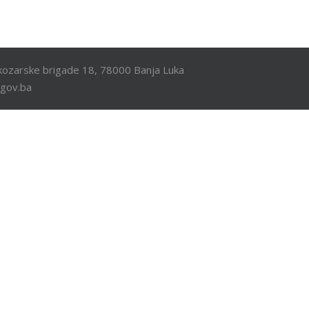
ozarske brigade 18, 78000 Banja Luka
.gov.ba