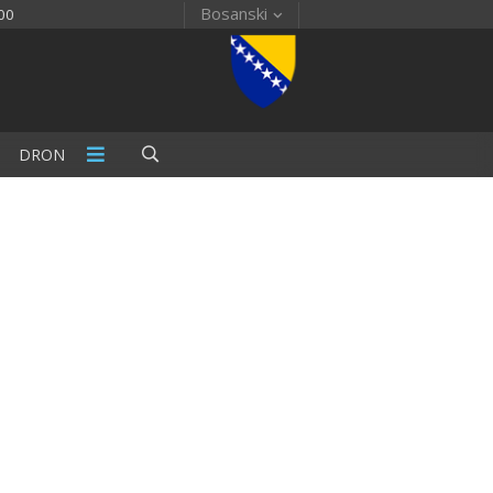
Bosanski
00
DRON