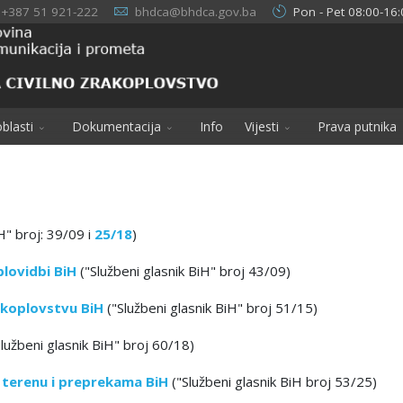
+387 51 921-222
bhdca@bhdca.gov.ba
Pon - Pet 08:00-16:
blasti
Dokumentacija
Info
Vijesti
Prava putnika
H" broj: 39/09 i
25/18
)
plovidbi BiH
("Službeni glasnik BiH" broj 43/09)
akoplovstvu BiH
("Službeni glasnik BiH" broj 51/15)
lužbeni glasnik BiH" broj 60/18)
o terenu i preprekama BiH
("Službeni glasnik BiH broj 53/25)