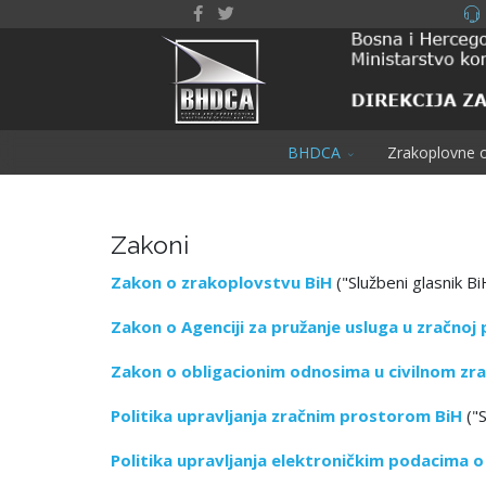
BHDCA
Zrakoplovne o
Zakoni
Zakon o zrakoplovstvu BiH
("Službeni glasnik Bi
Zakon o Agenciji za pružanje usluga u zračnoj 
Zakon o obligacionim odnosima u civilnom zr
Politika upravljanja zračnim prostorom BiH
("S
Politika upravljanja elektroničkim podacima 