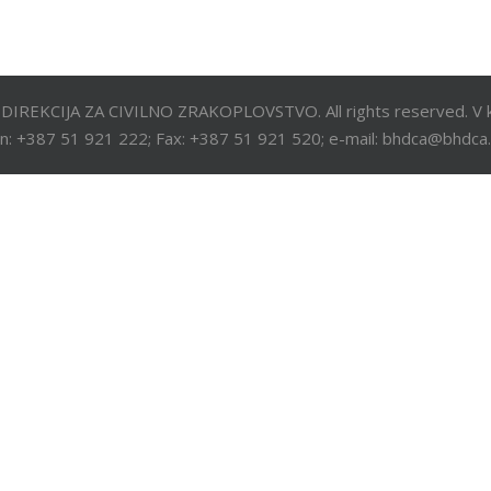
DIREKCIJA ZA CIVILNO ZRAKOPLOVSTVO. All rights reserved. V k
n: +387 51 921 222; Fax: +387 51 921 520; e-mail: bhdca@bhdca