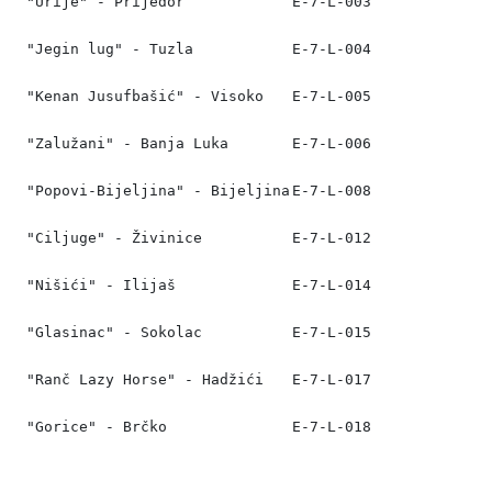
"Urije" - Prijedor
Е-7-L-003
"Јеgin lug" - Tuzla
Е-7-L-004
"Kenan Jusufbašić" - Visoko
Е-7-L-005
"Zalužani" - Banja Luka
Е-7-L-006
"Popovi-Bijeljina" - Bijeljina
Е-7-L-008
"Ciljuge" - Živinice
E-7-L-012
"Nišići" - Ilijaš
E-7-L-014
"Glasinac" - Sokolac
E-7-L-015
"Ranč Lazy Horse" - Hadžići
E-7-L-017
"Gorice" - Brčko
Е-7-L-018