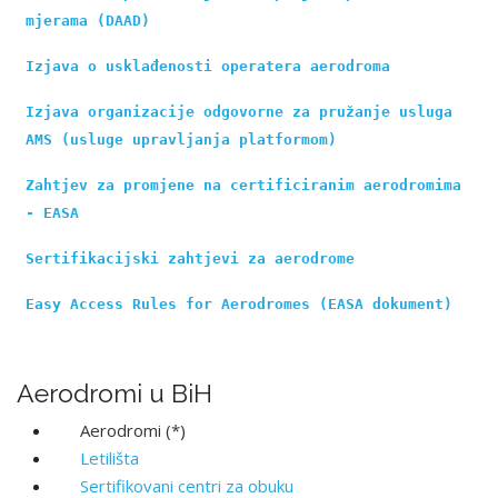
mjerama (DAAD)
Izjava o usklađenosti operatera aerodroma
Izjava organizacije odgovorne za pružanje usluga 
AMS (usluge upravlјanja platformom)
Zahtjev za promjene na certificiranim aerodromima 
- EASA
Sertifikacijski zahtjevi za aerodrome
Easy Access Rules for Aerodromes (EASA dokument)
Аеrodromi u BiH
Аеrodromi (*)
Letilišta
Sertifikovani centri za obuku