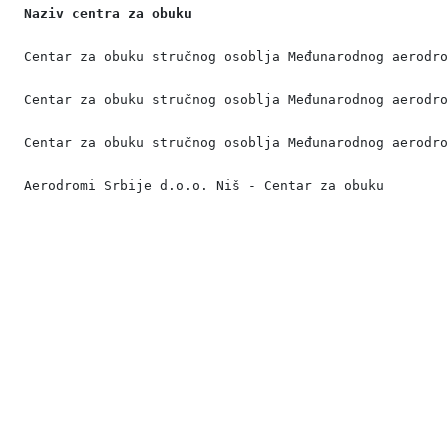
Naziv centra za obuku
Centar za obuku stručnog osoblja Međunarodnog aerodr
Centar za obuku stručnog osoblja Međunarodnog aerodr
Centar za obuku stručnog osoblja Međunarodnog aerodr
Aerodromi Srbije d.o.o. Niš - Centar za obuku
© 2021 BHDCA - Bosna i Hercegovina DIREKCIJA ZA
CIVILNO ZRAKOPLOVSTVO. All rights reserved. V kozarske
brigade 18, 78000 Banja Luka
Telefon: +387 51 921 222; Fax: +387 51 921 520; e-mail: