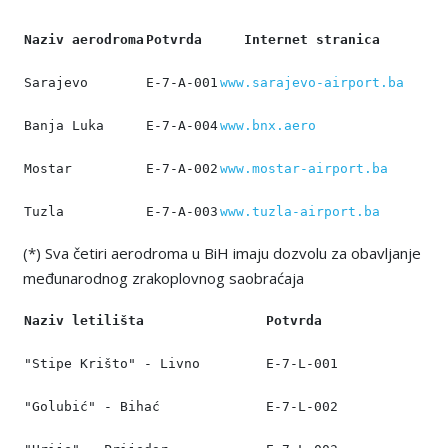
Naziv aerodroma
Potvrda
Internet stranica
Sarajevo
Е-7-А-001
www.sarajevo-airport.ba
Banja Luka
Е-7-А-004
www.bnx.aero
Mostar
Е-7-А-002
www.mostar-airport.ba
Tuzla
Е-7-А-003
www.tuzla-airport.ba
(*) Sva četiri aerodroma u BiH imaju dozvolu za obavljanje
međunarodnog zrakoplovnog saobraćaja
Naziv letilišta
Potvrda
"Stipe Krišto" - Livno
Е-7-L-001
"Golubić" - Bihać
Е-7-L-002