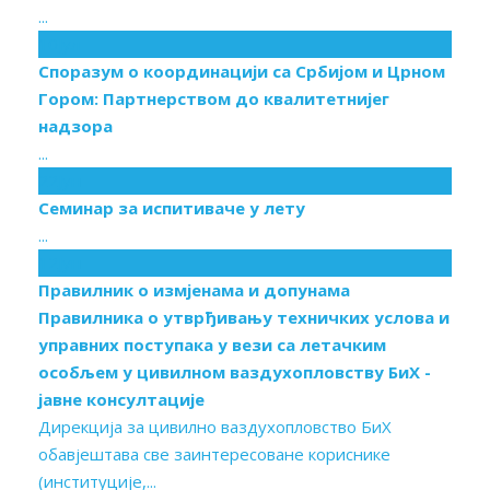
...
10
Јул
Споразум о координацији са Србијом и Црном
Гором: Партнерством до квалитетнијег
надзора
...
22
Јун
Семинар за испитиваче у лету
...
12
Јун
Правилник о измјенама и допунама
Правилника о утврђивању техничких услова и
управних поступака у вези са летачким
особљем у цивилном ваздухопловству БиХ -
јавне консултације
Дирекција за цивилно ваздухопловство БиХ
обавјештава све заинтересоване кориснике
(институције,...