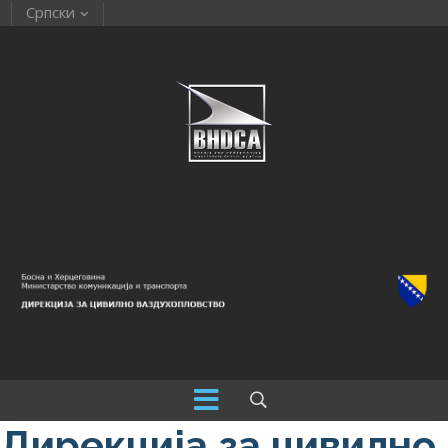
Српски
Дирекција за цивилно