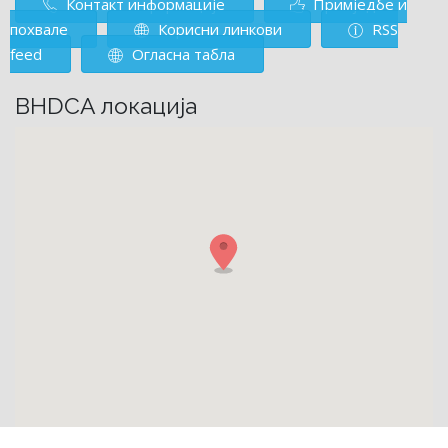
Контакт информације
Примједбе и
похвале
Корисни линкови
RSS
feed
Огласна табла
BHDCA локација