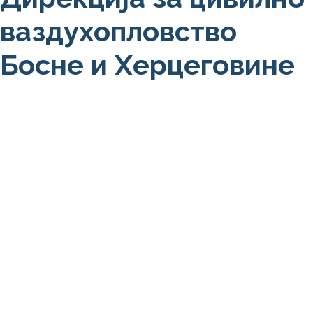
ваздухопловство
Босне и Херцеговине
O нама
NOTAM / Safety Directive
Детаљно
ДРОН
Детаљно
Права путника
Детаљно