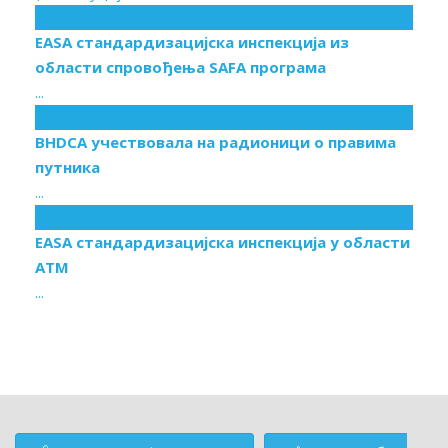
09
Јун
EASA стандардизацијска инспекција из
области спровођења SAFA програма
...
25
Мај
BHDCA учествовала на радионици о правима
путника
...
19
Мај
EASA стандардизацијска инспекција у области
АТМ
...