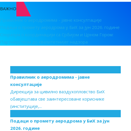
ВАЖНО
Правилник о аеродромима - јавне консултације
Подаци о промету аеродрома у БиХ за јун 2026. године
Споразум о координацији са Србијом и Црном Гором:
Партнерством до квалитетнијег надзора
31
Јул
Правилник о аеродромима - јавне
консултације
Дирекција за цивилно ваздухопловство БиХ
обавјештава све заинтересоване кориснике
(институције,...
17
Јул
Подаци о промету аеродрома у БиХ за јун
2026. године