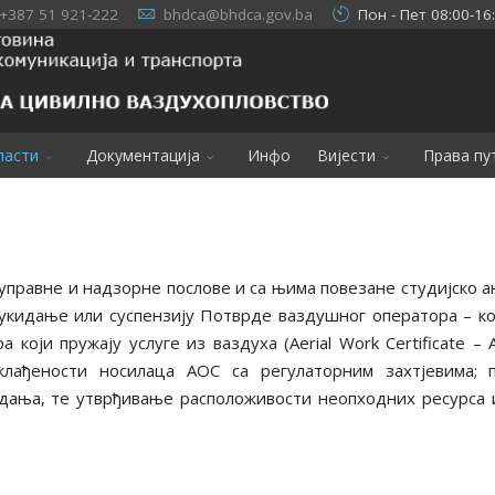
+387 51 921-222
bhdca@bhdca.gov.ba
Пон - Пет 08:00-16
ласти
Документација
Инфо
Вијести
Права пу
управне и надзорне послове и са њима повезане студијско а
укидање или суспензију Потврде ваздушног оператора – ко
ра који пружају услуге из ваздуха (Aerial Work Certificat
 усклађености носилаца АОС са регулаторним захтјевима;
ања, те утврђивање расположивости неопходних ресурса и