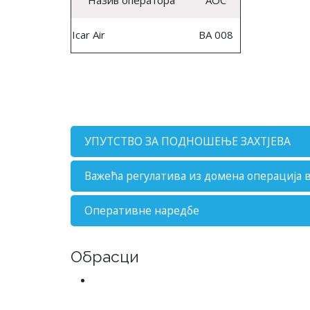
Назив оператора
AOC
Icar Air
BA 008
УПУТСТВО ЗА ПОДНОШЕЊЕ ЗАХТЈЕВА
Важећа регулатива из домена операција 
Оперативне наредбе
Обрасци