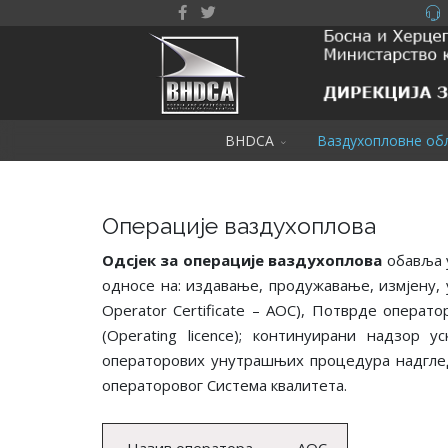
BHDCA
Ваздухопловне об
Операције ваздухоплова
Одсјек за операције ваздухоплова
обавља 
односе на: издавање, продужавање, измјену, 
Operator Certificate – AOC), Потврде операто
(Operating licence); континуирани надзор
операторових унутрашњих процедура надглед
операторовог Система квалитета.