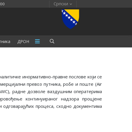
Српски
:00
тника
ДРОН
налитичке инормативно-правне послове који се
мерцијални превоз путника, робе и поште (Air
e – AWC), радне дозволе ваздушним оператерима
 провођење континуираног надзора процјене
 одговарајућих процеса, сходно документима