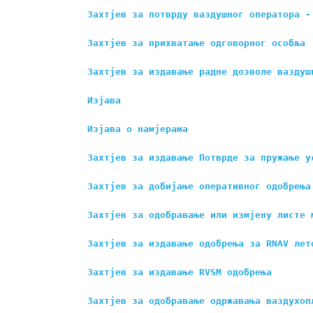
Захтјев за потврду ваздушног оператора -
Захтјев за прихватање одговорног особља
Захтјев за издавање радне дозволе ваздуш
Изјава
Изјава о намјерама
Захтјев за издавање 
П
отврде за пружање у
Захтјев за добијање оперативног одобрења
Захтјев за одобравање или измјену листе 
Захтјев за издавање одобрења 
за
 RNAV 
лет
Захтјев за издавање RVSM 
одобрења
Захтјев за одобравање одржавања ваздухоп