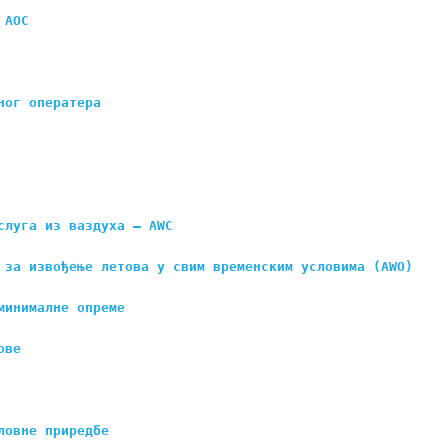
 AOC
ног оператера
слуга из ваздуха – AWC
 за извођење летова у свим временским условима (AWO)
минималне опреме
ове
ловне приредбе