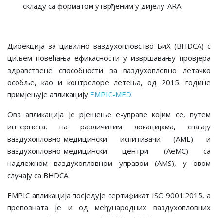
складу са форматом утврђеним у дијелу-ARA.
Дирекција за цивилно ваздухопловство БиХ (BHDCA) с
циљем повећања ефикасности у извршавању провјера
здравствене способности за ваздухопловно летачко
особље, као и контролоре летења, од 2015. године
примјењује апликацију
EMPIC-MED
.
Ова апликација је рјешење е-управе којим се, путем
интернета, на различитим локацијама, спајају
ваздухопловно-медицински испитивачи (AME) и
ваздухопловно-медицински центри (AeMC) са
надлежном ваздухопловном управом (AMS), у овом
случају са BHDCA.
EMPIC апликација посједује сертификат ISO 9001:2015, а
препозната је и од међународних ваздухопловних