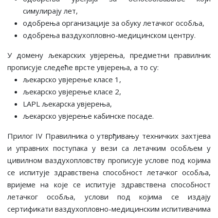
симулирају лет,
одобрења организације за обуку летачког особља,
одобрења ваздухопловно-медицинском центру.
У домену љекарских увјерења, предметни правилник
прописује следеће врсте увјерења, а то су:
љекарско увјерење класе 1,
љекарско увјерење класе 2,
LAPL љекарска увјерења,
љекарско увјерење кабинске посаде.
Прилог IV Правилника о утврђивању техничких захтјева
и управних поступака у вези са летачким особљем у
цивилном ваздухопловству прописује услове под којима
се испитује здравствена способност летачког особља,
вријеме на које се испитује здравствена способност
летачког особља, услови под којима се издају
сертификати ваздухопловно-медицинским испитивачима