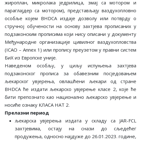
жироплан, микролака једрилица, змај са мотором и
параглајдер са мотором), представљају ваздухопловно
особље којeм BHDCA издаје дозволу или потврду о
стручној обучености на основу захтјева прописаних у
подзаконским прописима који нису описани у документу
Међународне организације цивилног ваздухопловства
(ICAO – Annex 1) или пропису преузетом у правни систем
БиХ из Европске уније.
Наведеном особљу, у циљу испуњења захтјева
подзаконског прописа за обавезним посједовањем
љекарског увјерења, овлашћени љекари од стране
BHDCA ће издати љекарско увјерење класе 2, које ће
бити препознато као национално љекарско увјерење и
носиће ознаку КЛАСА НАТ 2.
Прелазни период
љекарска увјерења издата у складу са JAR-FCL
захтјевима, остају на снази до сљедећег
продужења, односно најдуже до 26.01.2023. године,