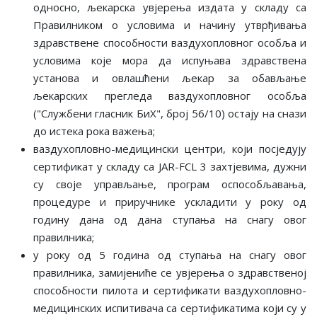
односно, љекарска увјерења издата у складу са
Правилником о условима и начину утврђивања
здравствене способности ваздухопловног особља и
условима које мора да испуњава здравствена
установа и овлашћени љекар за обављање
љекарских прегледа ваздухопловног особља
("Службени гласник БиХ", број 56/10) остају на снази
до истека рока важења;
ваздухопловно-медицински центри, који посједују
сертификат у складу са JAR-FCL 3 захтјевима, дужни
су своје управљање, програм оспособљавања,
процедуре и приручнике ускладити у року од
годину дана од дана ступања на снагу овог
правилника;
у року од 5 година од ступања на снагу овог
правилника, замијениће се увјерења о здравственој
способности пилота и сертификати ваздухопловно-
медицинских испитивача са сертификатима који су у