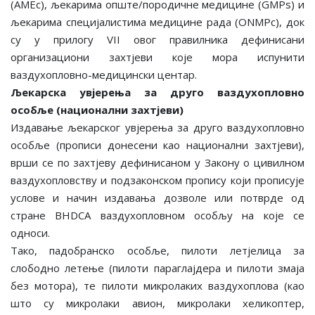
(AMEс), љекарима опште/породичне медицине (GMPs) и
љекарима специјалистима медицине рада (ONMPс), док
су у прилогу VII овог правилника дефинисани
организациони захтјеви које мора испунити
ваздухопловно-медицински центар.
Љекарска увјерења за друго ваздухопловно
особље (национални захтјеви)
Издавање љекарског увјерења за друго ваздухопловно
особље (прописи донесени као национални захтјеви),
врши се по захтјеву дефинисаном у Закону о цивилном
ваздухопловству и подзаконском пропису који прописује
услове и начин издавања дозволе или потврде од
стране BHDCA ваздухопловном особљу на које се
односи.
Тако, падобранско особље, пилоти летјелица за
слободно летење (пилоти параглајдера и пилоти змаја
без мотора), те пилоти микролаких ваздухоплова (као
што су микролаки авион, микролаки хеликоптер,