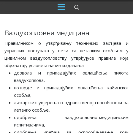
Ваздухопловна медицина
Правилником о утврђивању техничких захтјева и
управних поступака у вези са летачким особљем у
цивилном ваздухопловству утврђујусе правила која
обухватају услове и начин издавања:
дозвола и припадајућих овлашћења пилота
ваздухоплова,
потврде и припадајућих овлашћења кабинског
особља,
љекарских увјерења о здравственој способности за
летачко особље,
одобрења ваздухопловно-медицинским
испитивачима,
одобрења уређаја за оспособљавање који