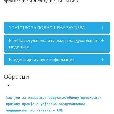
организација и институција ICAO и EASA.
УПУТСТВО ЗА ПОДНОШЕЊЕ ЗАХТЈЕВА
Важећа регулатива из домена ваздухопловне
медицине
Евиденције и друге информације
Обрасци
Захтјев за издавање/продужење/обнову/проширење/
пријаву промјене увјерења ваздухопловно-
медицинског испитивача – АМЕ