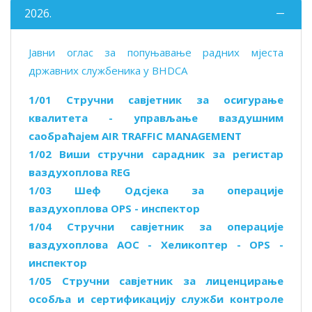
2026.
Јавни оглас за попуњавање радних мјеста
државних службеника у BHDCA
1/01 Стручни савјетник за осигурање
квалитета - управљање ваздушним
саобраћајем AIR TRAFFIC MANAGEMENT
1/02 Виши стручни сарадник за регистар
ваздухоплова REG
1/03 Шеф Одсјека за операције
ваздухоплова OPS - инспектор
1/04 Стручни савјетник за операције
ваздухоплова AOC - Хеликоптер - OPS -
инспектор
1/05 Стручни савјетник за лиценцирање
особља и сертификацију служби контроле