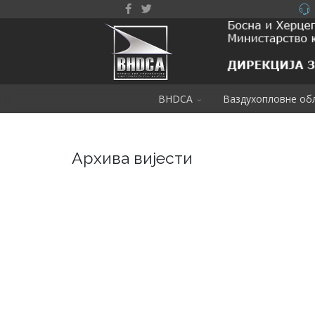
BHDCA
Ваздухопловне об
Архива вијести