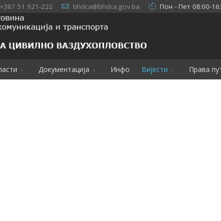
+387 51 921-222
bhdca@bhdca.gov.ba
Пон - Пет 08:00-16
ласти
Документација
Инфо
Вијести
Права пу