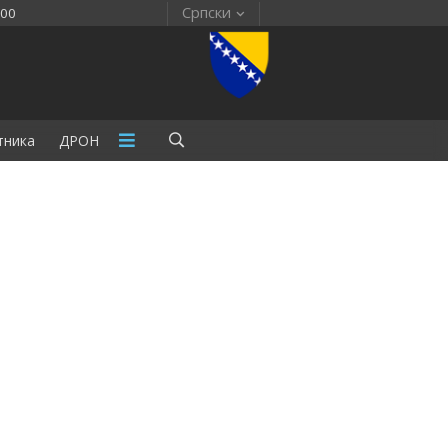
Српски
:00
тника
ДРОН