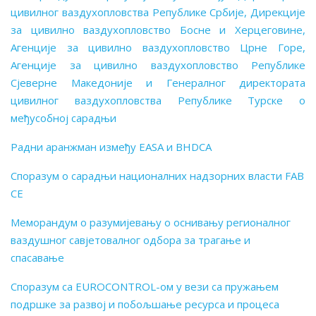
цивилног ваздухопловства Републике Србије, Дирекције
за цивилно ваздухопловство Босне и Херцеговине,
Агенције за цивилно ваздухопловство Црне Горе,
Агенције за цивилно ваздухопловство Републике
Сјеверне Македоније и Генералног директората
цивилног ваздухопловства Републике Турске о
међусобној сарадњи
Радни аранжман између EASA и BHDCA
Споразум о сарадњи националних надзорних власти
FAB
CE
Меморандум o разумијевању о оснивању регионалног
ваздушног савјетовалног одбора за трагање и
спасавање
Споразум са EUROCONTROL-ом у вези са пружањем
подршке за развој и побољшање ресурса и процеса