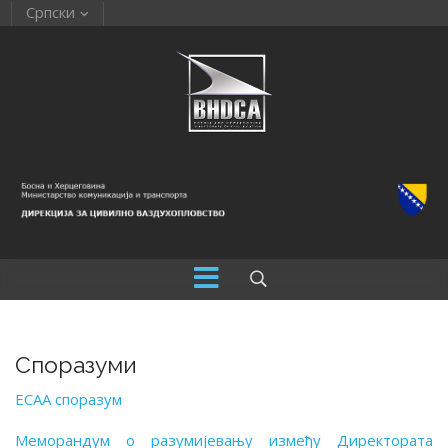
Српски
Споразуми
ECAA споразум
Меморандум о разумијевању између Директората