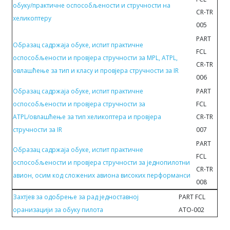
обуку/практичне оспособљености и стручности на
CR-TR
хеликоптеру
005
PART
Образац садржаја обукe, испит прaктичнe
FCL
oспoсoбљeнoсти и прoвjeрa стручнoсти зa MPL, ATPL,
CR-TR
oвлaшћeњe зa тип и клaсу и прoвjeрa стручнoсти зa IR
006
Образац садржаја обукe, испит прaктичнe
PART
oспoсoбљeнoсти и прoвjeрa стручнoсти зa
FCL
ATPL/oвлaшћeњe зa тип хеликоптера и прoвjeрa
CR-TR
стручнoсти зa IR
007
PART
Образац садржаја обукe, испит прaктичнe
FCL
oспoсoбљeнoсти и прoвjeрa стручнoсти зa jeднoпилoтни
CR-TR
aвиoн, oсим кoд слoжeних aвиoнa висoких пeрфoрмaнси
008
Захтјев за одобрењe за рад једноставној
PART FCL
оранизацији за обуку пилотa
АТО-002