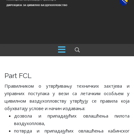
Part FCL
Правилником о утврђивању техничких захтјева и
управних поступака у вези са летачким особљем у
цивилном ваздухопловству утврђују се правила која
обухватају услове и начин издавања:
дозвола и припадајућих овлашћења пилота
ваздухоплова,
потврдa и припадајућих овлашћења кабинског