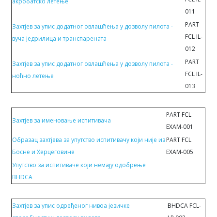
акробатско летење
011
PART
Захтјев за упис додатног овлашћења у дозволу пилота -
FCL IL-
вуча jeдрилицa и транспарената
012
PART
Захтјев за упис додатног овлашћења у дозволу пилота -
FCL IL-
ноћно летење
013
PART FCL
Захтјев за именовање испитивачa
EXAM-001
Образац захтјева за упутство испитивачу који није из
PART FCL
Босне и Херцеговине
EXAM-005
Упутство за испитиваче који немају одобрење
BHDCA
Захтјев за упис одређеног нивоа језичке
BHDCA FCL-