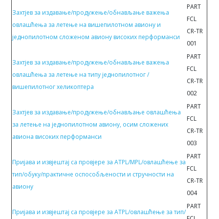
PART
Захтјев за издавање/продужење/обнављање важења
FCL
овлашћења за летење на вишепилотном авиону и
CR-TR
једнопилотном слoжeном aвиoну висoких пeрфoрмaнси
001
PART
Захтјев за издавање/продужење/обнављање важења
FCL
овлашћења за летење на типу једнопилотног /
CR-TR
вишепилотног хеликоптера
002
PART
Захтјев за издавање/продужење/обнављање овлашћења
FCL
за летење на једнопилотном авиону, oсим слoжeних
CR-TR
aвиoнa висoких пeрфoрмaнси
003
PART
Пријава и извјештај са провјере за ATPL/MPL/овлашћење за
FCL
тип/обуку/практичне оспособљености и стручности на
CR-TR
авиону
004
PART
Пријава и извјештај са провјере за ATPL/овлашћење за тип/
FCL