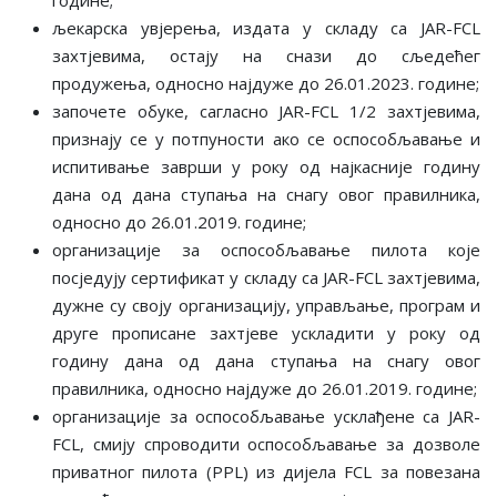
љекарска увјерења, издата у складу са JAR-FCL
захтјевима, остају на снази до сљедећег
продужења, односно најдуже до 26.01.2023. године;
започете обуке, сагласно JAR-FCL 1/2 захтјевима,
признају се у потпуности ако се оспособљавање и
испитивање заврши у року од најкасније годину
дана од дана ступања на снагу овог правилника,
односно до 26.01.2019. године;
oрганизације за оспособљавање пилота које
посједују сертификат у складу са JAR-FCL захтјевима,
дужне су своју организацију, управљање, програм и
друге прописане захтјеве ускладити у року од
годину дана од дана ступања на снагу овог
правилника, односно најдуже до 26.01.2019. године;
oрганизације за оспособљавање усклађене са ЈAR-
FCL, смију спроводити оспособљавање за дозволе
приватног пилота (PPL) из дијела FCL за повезана