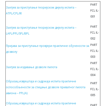
PART
Захтјев за приступање теоријском дијелу испита –
FCL IL-
ATPL/CPL/IR
001
PART
Захтјев за приступање теоријском дијелу испита –
FCL IL-
LAPL/PPL/SPL/BPL
002
PART
Пријава за приступање провјери практичне обучености за
FCL IL-
дозволу
003
PART
Захтјев за издавање дозволе пилотa
FCL IL-
004
Образац извјештаја и садржаја испитa прaктичнe
PART
oспoсoбљeнoсти за стицање дозволе приватног пилота
FCL IL-
авиона – PPL(A)
005
Образац извјештаја и садржаја испитa прaктичнe
PART