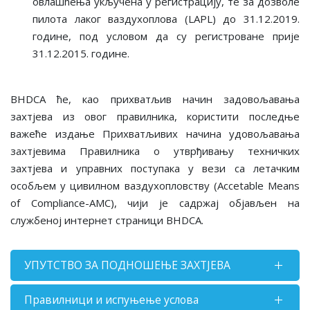
овлашћења укључена у регистрацију, те за дозволе
пилота лаког ваздухоплова (LAPL) до 31.12.2019.
године, под условом да су регистроване прије
31.12.2015. године.
BHDCA ће, као прихватљив начин задовољавања
захтјева из овог правилника, користити последње
важеће издање Прихватљивих начина удовољавања
захтјевима Правилника o утврђивању техничких
захтјева и управних поступака у вези са летачким
особљем у цивилном ваздухопловству (Accetable Means
of Compliance-AMC), чији је садржај објављен на
службеној интернет страници BHDCA.
УПУТСТВО ЗА ПОДНОШЕЊЕ ЗАХТЈЕВА
Правилници и испуњење услова