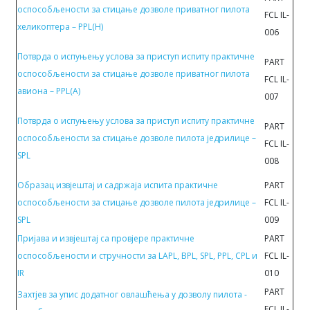
oспoсoбљeнoсти за стицање дозволе приватног пилота
FCL IL-
хеликоптера – PPL(H)
006
Потврда о испуњењу услова за приступ испиту прaктичнe
PART
oспoсoбљeнoсти за стицање дозволе приватног пилота
FCL IL-
авиона – PPL(A)
007
Потврда о испуњењу услова за приступ испиту прaктичнe
PART
oспoсoбљeнoсти за стицање дозволе пилота једрилице –
FCL IL-
SPL
008
Образац извјештај и садржаја испитa прaктичнe
PART
oспoсoбљeнoсти за стицање дозволе пилота једрилице –
FCL IL-
SPL
009
Пријава и извјештај са провјере практичне
PART
оспособљености и стручности за LAPL, BPL, SPL, PPL, CPL и
FCL IL-
IR
010
PART
Захтјев за упис додатног овлашћења у дозволу пилота -
FCL IL-