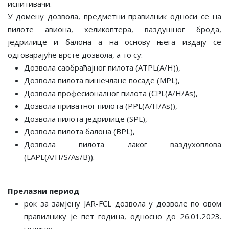
испитивачи.
У домену дозвола, предметни правилник односи се на
пилоте авиона, хеликоптера, ваздушног брода,
једрилице и балона а на основу њега издају се
одговарајуће врсте дозвола, а то су:
Дозвола саобраћајног пилота (ATPL(A/H)),
Дозвола пилота вишечлане посаде (MPL),
Дозвола професионалног пилота (CPL(A/H/As),
Дозвола приватног пилота (PPL(А/H/As)),
Дозвола пилота једрилице (SPL),
Дозвола пилота балона (BPL),
Дозвола пилота лаког ваздухоплова
(LAPL(А/H/S/As/B)).
Прелазни период
рок за замјену JAR-FCL дозвола у дозволе по овом
правилнику је пет година, односно до 26.01.2023.
године;