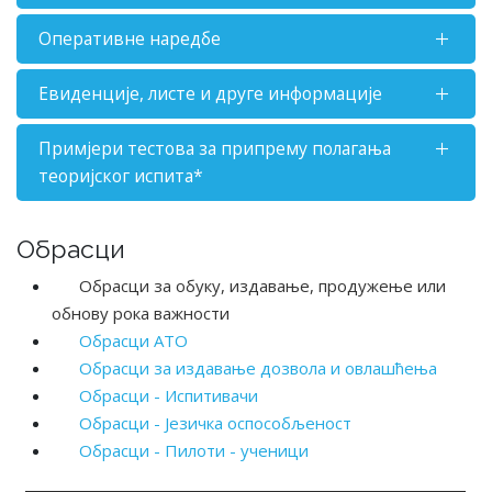
Оперативне наредбе
Евиденције, листе и друге информације
Примјери тестова за припрему полагања
теориjског испита*
Обрасци
Обрасци за обуку, издавање, продужење или
обнову рока важности
Обрасци АТО
Обрасци за издавање дозвола и овлашћења
Обрасци - Испитивачи
Обрасци - Језичка оспособљеност
Обрасци - Пилоти - ученици