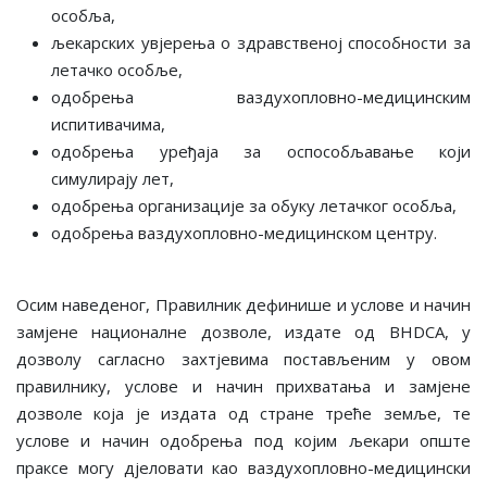
особља,
љекарских увјерења о здравственој способности за
летачко особље,
одобрења ваздухопловно-медицинским
испитивачима,
одобрења уређаја за оспособљавање који
симулирају лет,
одобрења организације за обуку летачког особља,
одобрења ваздухопловно-медицинском центру.
Осим наведеног, Правилник дефинише и услове и начин
замјене националне дозволе, издате од BHDCA, у
дозволу сагласно захтјевима постављеним у овом
правилнику, услове и начин прихватања и замјене
дозволе која је издата од стране треће земље, те
услове и начин одобрења под којим љекари опште
праксе могу дјеловати као ваздухопловно-медицински