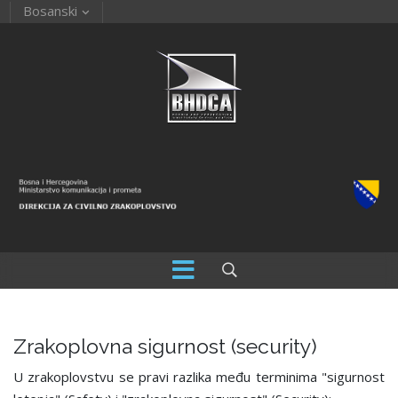
Bosanski
Zrakoplovna sigurnost (security)
U zrakoplovstvu se pravi razlika među terminima "sigurnost