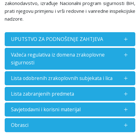
zakonodavstvo, izrađuje Nacionalni program sigurnosti BiH,
prati njegovu primjenu i vrši redovne i vanredne inspekcijske
nadzore.
UPUTSTVO ZA PODNOŠENJE ZAHTJEVA
Važeća regulativa iz domena zrakoplovne
sigurnosti
Lista odobrenih zrakoplovnih subjekata i lica
Lista zabranjenih predmeta
Savjetodavni i korisni materijal
Obrasci