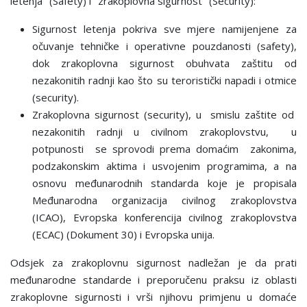
letenja" (Safety) i "zrakoplovna sigurnost" (Security):
Sigurnost letenja pokriva sve mjere namijenjene za
očuvanje tehničke i operativne pouzdanosti (safety),
dok zrakoplovna sigurnost obuhvata zaštitu od
nezakonitih radnji kao što su teroristički napadi i otmice
(security).
Zrakoplovna sigurnost (security), u smislu zaštite od
nezakonitih radnji u civilnom zrakoplovstvu, u
potpunosti se sprovodi prema domaćim zakonima,
podzakonskim aktima i usvojenim programima, a na
osnovu međunarodnih standarda koje je propisala
Međunarodna organizacija civilnog zrakoplovstva
(ICAO), Evropska konferencija civilnog zrakoplovstva
(ECAC) (Dokument 30) i Evropska unija.
Odsjek za zrakoplovnu sigurnost nadležan je da prati
međunarodne standarde i preporučenu praksu iz oblasti
zrakoplovne sigurnosti i vrši njihovu primjenu u domaće