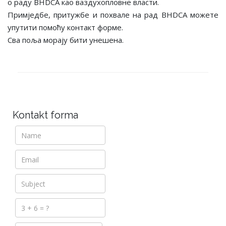
о раду BHDCA као ваздухопловне власти.
Примједбе, притужбе и похвале на рад BHDCA можете
упутити помоћу контакт форме.
Сва поља морају бити унешена.
Kontakt forma