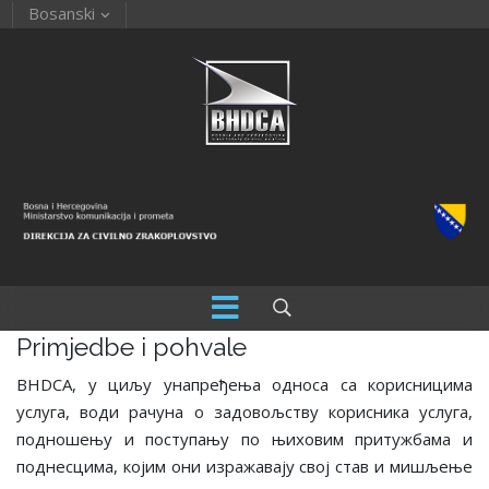
Bosanski
Primjedbe i pohvale
BHDCA, у циљу унапређења односа са корисницима
услуга, води рачуна о задовољству корисника услуга,
подношењу и поступању по њиховим притужбама и
поднесцима, којим они изражавају свој став и мишљење