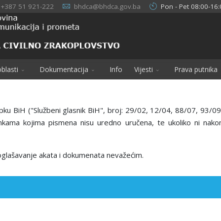
+387 51 921-222
bhdca@bhdca.gov.ba
Pon - Pet 08:00-16:
blasti
Dokumentacija
Info
Vijesti
Prava putnika
 BiH ("Službeni glasnik BiH", broj: 29/02, 12/04, 88/07, 93/09, 
ankama kojima pismena nisu uredno uručena, te ukoliko ni n
i oglašavanje akata i dokumenata nevažećim.