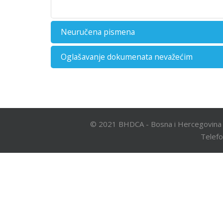
Neuručena pismena
Oglašavanje dokumenata nevažećim
© 2021 BHDCA - Bosna i Hercegovina 
Telefo