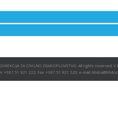
DIREKCIJA ZA CIVILNO ZRAKOPLOVSTVO. All rights reserved. V k
n: +387 51 921 222; Fax: +387 51 921 520; e-mail: bhdca@bhdca