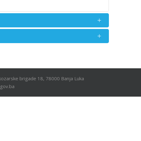
ozarske brigade 18, 78000 Banja Luka
.gov.ba