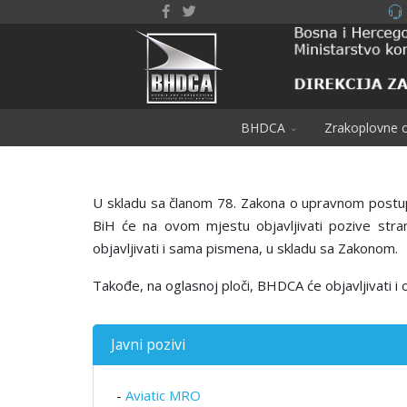
BHDCA
Zrakoplovne o
U skladu sa članom 78. Zakona o upravnom postupku
BiH će na ovom mjestu objavlјivati pozive str
objavlјivati i sama pismena, u skladu sa Zakonom.
Takođe, na oglasnoj ploči, BHDCA će objavljivati 
Javni pozivi
-
Aviatic MRO