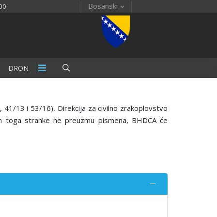
Bosanski
00
DRON
41/13 i 53/16), Direkcija za civilno zrakoplovstvo
akon toga stranke ne preuzmu pismena, BHDCA će