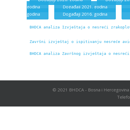
godina
Događaji 2021. godina
godina
Događaji 2016. godina
BHDCA analiza Izvještaja o nesreći zrakoplo
Završni izvještaj o ispitivanju nesreće avi
BHDCA analiza Završnog izvještaja o nesreći
© 2021 BHDCA - Bosna i Hercegovina 
Telefo