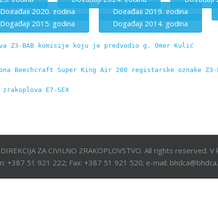
Događaji 2020. godina
Događaji 2019. godina
Događaji 2015. godina
Događaji 2014. godina
va Z3-BAB komisije koju je predvodio g. Omer Kulić
ona Beechcraft Super King Air 200 registarske oznake Z3-
 zrakoplova E7-SEX
DIREKCIJA ZA CIVILNO ZRAKOPLOVSTVO. All rights reserved. V k
n: +387 51 921 222; Fax: +387 51 921 520; e-mail: bhdca@bhdca