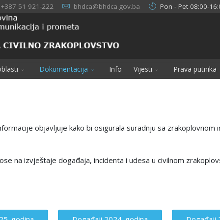
+387 51 921-222
bhdca@bhdca.gov.ba
Pon - Pet 08:00-16:
blasti
Dokumentacija
Info
Vijesti
Prava putnika
nformacije objavljuje kako bi osigurala suradnju sa zrakoplovnom i
ose na izvještaje događaja, incidenta i udesa u civilnom zrakopl
25. godina
Događaji 2024. godina
Događaji 