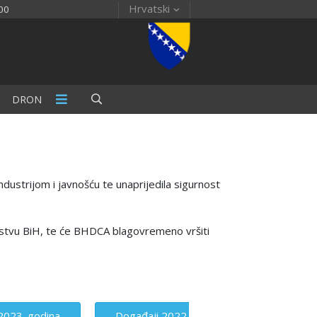
Hrvatski
00
DRON
ndustrijom i javnošću te unaprijedila sigurnost
ovstvu BiH, te će BHDCA blagovremeno vršiti
2023. godina
Događaji 2022.