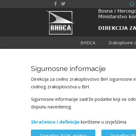
BHDCA
Zrakoplovne o
Sigurnosne informacije
Direkcija za civilno zrakoplovstvo BiH sigurnosne i
civilnog zrakoplovstva u BiH.
Sigurnosne informacije sadrže podatke koji se odn
dopunu navedenog.
Skraćenice i definicije
korištene u izvješćima
Događaji 2026. godina
Događaji 20