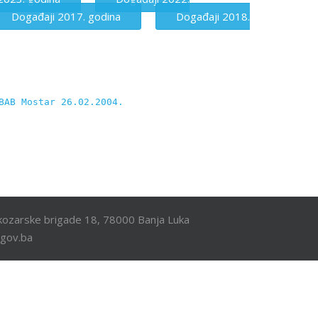
Događaji 2017. godina
Događaji 2018.
BAB Mostar 26.02.2004.
ozarske brigade 18, 78000 Banja Luka
.gov.ba