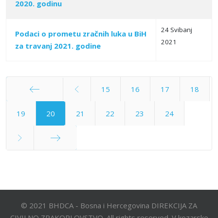
2020. godinu
24 Svibanj
Podaci o prometu zračnih luka u BiH
2021
za travanj 2021. godine
15
16
17
18
Početak
19
20
21
22
23
24
Kraj
© 2021 BHDCA - Bosna i Hercegovina DIREKCIJA ZA
CIVILNO ZRAKOPLOVSTVO. All rights reserved. V kozarske