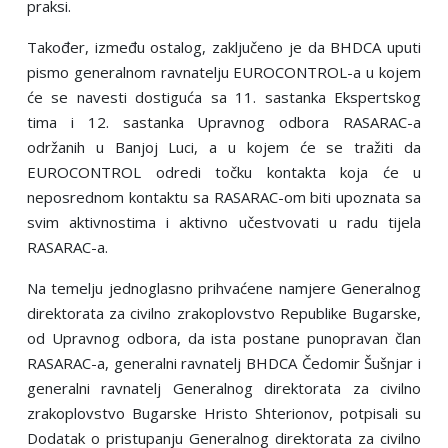
praksi.
Također, između ostalog, zaklјučeno je da BHDCA uputi
pismo generalnom ravnatelju EUROCONTROL-a u kojem
će se navesti dostiguća sa 11. sastanka Ekspertskog
tima i 12. sastanka Upravnog odbora RASARAC-a
održanih u Banjoj Luci, a u kojem će se tražiti da
EUROCONTROL odredi točku kontakta koja će u
neposrednom kontaktu sa RASARAC-om biti upoznata sa
svim aktivnostima i aktivno učestvovati u radu tijela
RASARAC-a.
Na temelju jednoglasno prihvaćene namjere Generalnog
direktorata za civilno zrakoplovstvo Republike Bugarske,
od Upravnog odbora, da ista postane punopravan član
RASARAC-a, generalni ravnatelj BHDCA Čedomir Šušnjar i
generalni ravnatelj Generalnog direktorata za civilno
zrakoplovstvo Bugarske Hristo Shterionov, potpisali su
Dodatak o pristupanju Generalnog direktorata za civilno