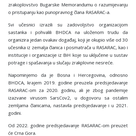
zrakoplovstvo Bugarske Memorandumu o razumijevanju
o pristupanju kao punopravnog člana RASARAC-a.
Svi učesnici izrazili su zadovolјstvo organizacijom
sastanka i pohvalili BHDCA na uloženom trudu da
organizira jedan ovakav događaj, koji je okupio više od 30
učesnika iz zemalјa članica i posmatrača u RASARAC, kao i
institucije i organizacije iz BiH koje su uklјučene u sustav
potrage i spašavanja u slučaju zrakplovne nesreće.
Napominjemo da je Bosna i Hercegovina, odnosno
BHDCA, krajem 2019. godine preuzela predsjedavanje
RASARAC-om za 2020. godinu, ali je zbog pandemije
izazvane virusom SarsCov2, u dogovoru sa ostalim
zemlјama članicama, nastavila predsjedavanje i u 2021.
godini.
Od 2022. godine predsjedavanje RASARAC-om preuzet
će Crna Gora.