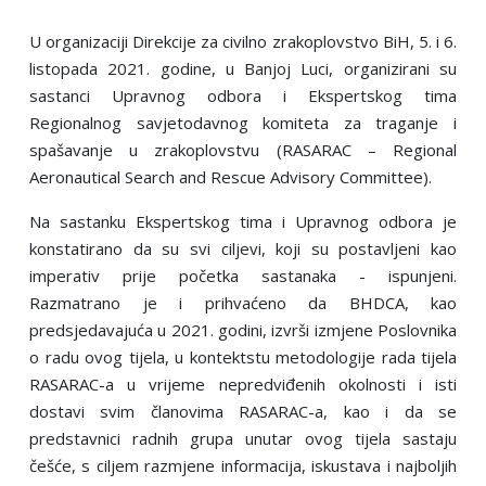
U organizaciji Direkcije za civilno zrakoplovstvo BiH, 5. i 6.
listopada 2021. godine, u Banjoj Luci, organizirani su
sastanci Upravnog odbora i Ekspertskog tima
Regionalnog savjetodavnog komiteta za traganje i
spašavanje u zrakoplovstvu (RASARAC – Regional
Aeronautical Search and Rescue Advisory Committee).
Na sastanku Ekspertskog tima i Upravnog odbora je
konstatirano da su svi cilјevi, koji su postavlјeni kao
imperativ prije početka sastanaka - ispunjeni.
Razmatrano je i prihvaćeno da BHDCA, kao
predsjedavajuća u 2021. godini, izvrši izmjene Poslovnika
o radu ovog tijela, u kontektstu metodologije rada tijela
RASARAC-a u vrijeme nepredviđenih okolnosti i isti
dostavi svim članovima RASARAC-a, kao i da se
predstavnici radnih grupa unutar ovog tijela sastaju
češće, s cilјem razmjene informacija, iskustava i najbolјih