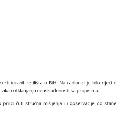
ficiranih letilišta u BiH. Na radionici je bilo riječi o
zika i otklanjanja neusklađenosti sa propisima.
prilici čuti stručna mišlјenja i i opservacije od stane