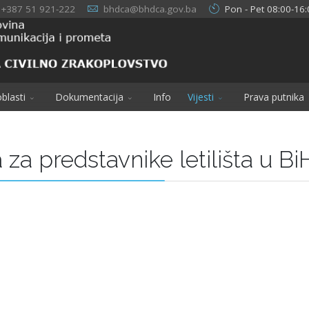
+387 51 921-222
bhdca@bhdca.gov.ba
Pon - Pet 08:00-16:
blasti
Dokumentacija
Info
Vijesti
Prava putnika
za predstavnike letilišta u Bi