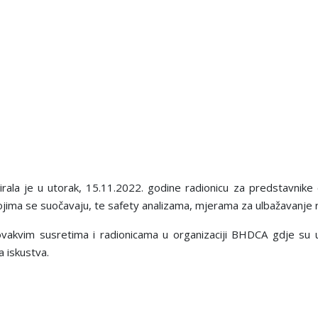
rala je u utorak, 15.11.2022. godine radionicu za predstavnike certi
ojima se suočavaju, te safety analizama, mjerama za ulbažavanje ri
o ovakvim susretima i radionicama u organizaciji BHDCA gdje su u 
a iskustva.