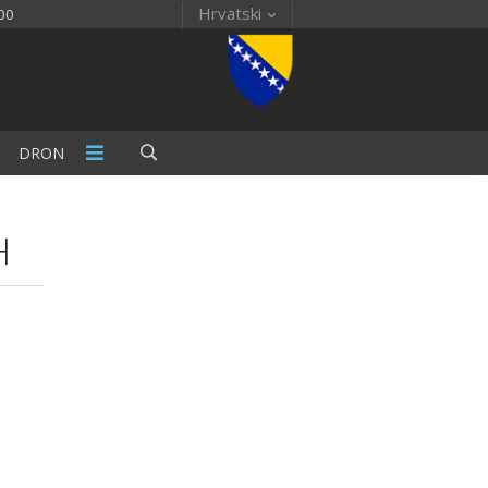
Hrvatski
00
DRON
H