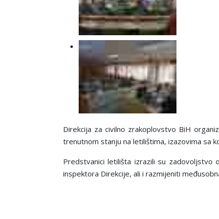
Direkcija za civilno zrakoplovstvo BiH organizi
trenutnom stanju na letilištima, izazovima sa k
Predstvanici letilišta izrazili su zadovolјstv
inspektora Direkcije, ali i razmijeniti međusobn