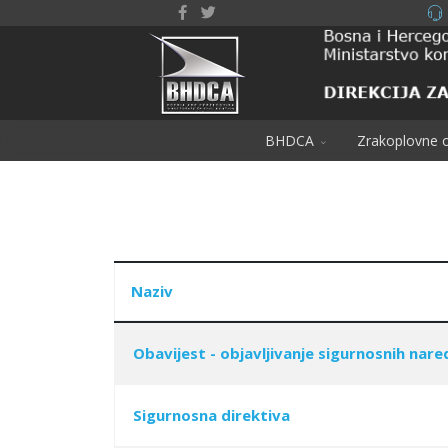
BHDCA
Zrakoplovne o
Naziv
Obavijest - objavljivanje sigurnosnih nared
Articles
Sigurnosna direktiva