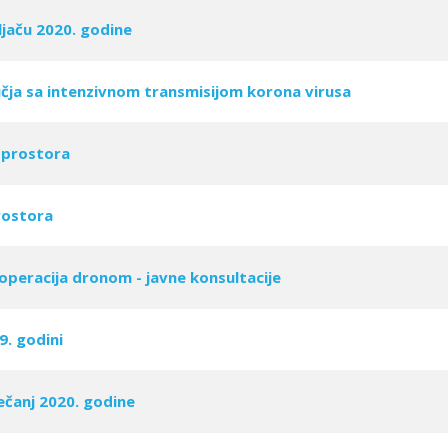
ljaču 2020. godine
učja sa intenzivnom transmisijom korona virusa
 prostora
rostora
 operacija dronom - javne konsultacije
9. godini
ečanj 2020. godine