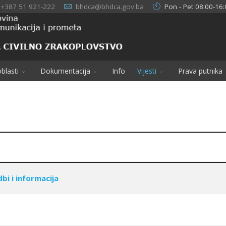
+387 51 921-222
bhdca@bhdca.gov.ba
Pon - Pet 08:00-16:
blasti
Dokumentacija
Info
Vijesti
Prava putnika
bi i informacija