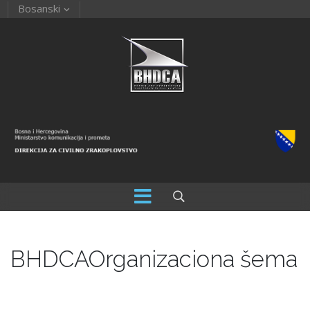
Bosanski
BHDCA
Organizaciona šema