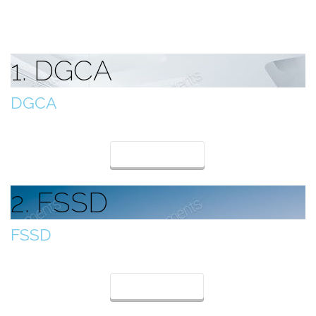
1. DGCA
DGCA
Generalni direktorat civilnog zrakoplovstva
Detelji
2. FSSD
FSSD
Sektor za zrakoplovnu sigurnost i sigurnost letenja
Detalji