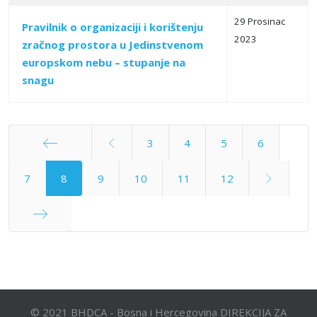
29 Prosinac
Pravilnik o organizaciji i korištеnju
2023
zračnog prostora u Jedinstvenom
europskom nebu – stupanje na
snagu
3
4
5
6
Početak
7
8
9
10
11
12
Kraj
© 2021 BHDCA - Bosna i Hercegovina DIREKCIJA ZA