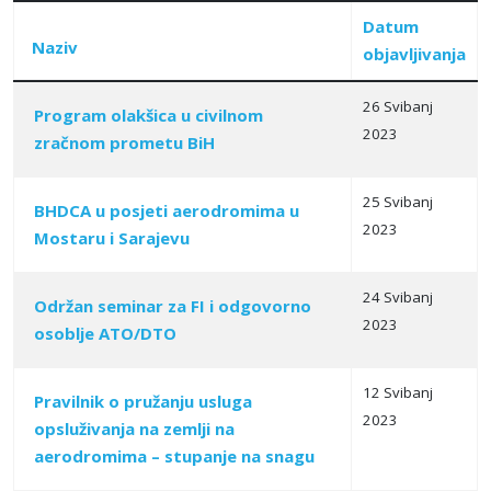
Datum
Naziv
objavljivanja
26 Svibanj
Program olakšica u civilnom
2023
zračnom prometu BiH
Articles
25 Svibanj
BHDCA u posjeti aerodromima u
2023
Mostaru i Sarajevu
24 Svibanj
Održan seminar za FI i odgovorno
2023
osoblje ATO/DTO
12 Svibanj
Pravilnik o pružanju usluga
2023
opsluživanja na zemlјi na
aerodromima – stupanje na snagu