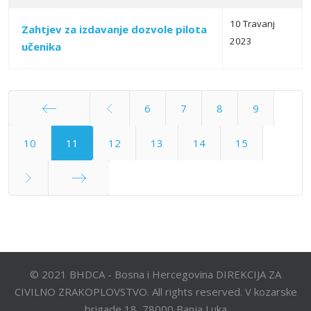
10 Travanj
Zahtjev za izdavanje dozvole pilota
2023
učenika
6
7
8
9
Početak
10
11
12
13
14
15
Kraj
© 2021 BHDCA - Bosna i Hercegovina DIREKCIJA ZA
CIVILNO ZRAKOPLOVSTVO. All rights reserved. V kozarske
brigade 18, 78000 Banja Luka