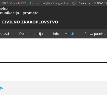
+387 51 921-222
bhdca@bhdca.gov.ba
Pon - Pet 08:00-16:
blasti
Dokumentacija
Info
Vijesti
Prava putnika
gu