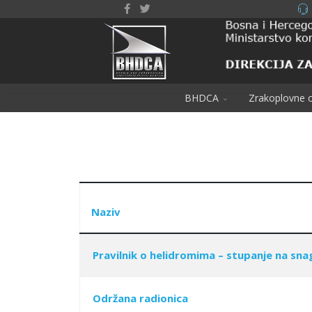
BHDCA
Zrakoplovne o
Naziv
Pravilnik o helidromima – stupanje na sna
Articles
Održana radionica