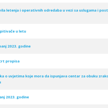
ila letenja i operativnih odredaba u vezi sa uslugama i pos
pitivače u letu
panj 2023. godine
crt propisa
ika o uvjetima koje mora da ispunjava centar za obuku zra
u
anj 2023. godine