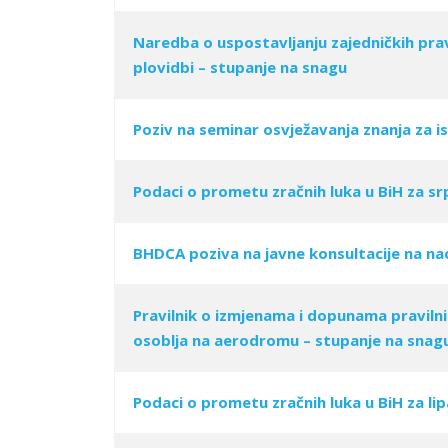
Naredba o uspostavlјanju zajedničkih prav
plovidbi – stupanje na snagu
Poziv na seminar osvježavanja znanja za is
Podaci o prometu zračnih luka u BiH za sr
BHDCA poziva na javne konsultacije na na
Pravilnik o izmjenama i dopunama praviln
osoblјa na aerodromu – stupanje na snag
Podaci o prometu zračnih luka u BiH za lip