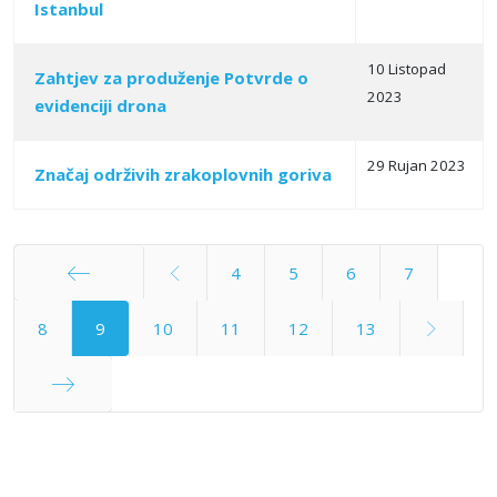
Istanbul
10 Listopad
Zahtjev za produženje Potvrde o
2023
evidenciji drona
29 Rujan 2023
Značaj održivih zrakoplovnih goriva
4
5
6
7
Početak
8
9
10
11
12
13
Kraj