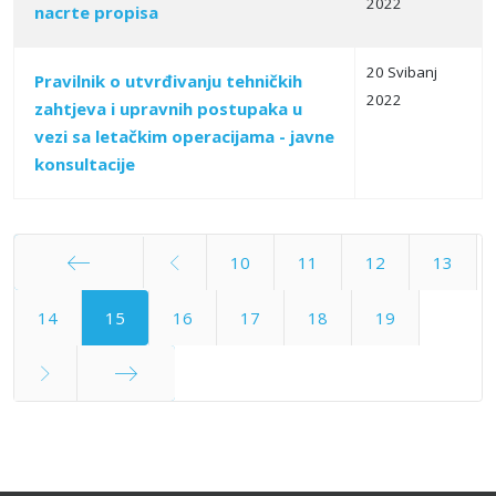
2022
nacrte propisa
20 Svibanj
Pravilnik o utvrđivanju tehničkih
2022
zahtjeva i upravnih postupaka u
vezi sa letačkim operacijama - javne
konsultacije
10
11
12
13
Početak
14
15
16
17
18
19
Kraj