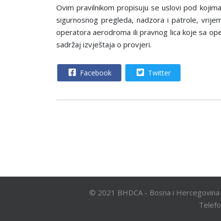
Ovim pravilnikom propisuju se uslovi pod kojima 
sigurnosnog pregleda, nadzora i patrole, vrijem
operatora aerodroma ili pravnog lica koje sa op
sadržaj izvještaja o provjeri.
Facebook
Twitter
© 2021 BHDCA - Bosna i Hercegovina 
Telefo