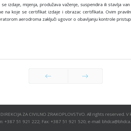
se izdaje, mijenja, produžava važenje, suspendira ili stavlјa van 
e na koje se certifikat izdaje i obrazac certifikata. Ovim pravi
eratorom aerodroma zaklјuči ugovor o obavlјanju kontrole pristupa
Prethodna
Sljedeća
DIREKCIJA ZA CIVILNO ZRAKOPLOVSTVO. All rights reserved. V k
n: +387 51 921 222; Fax: +387 51 921 520; e-mail: bhdca@bhdca