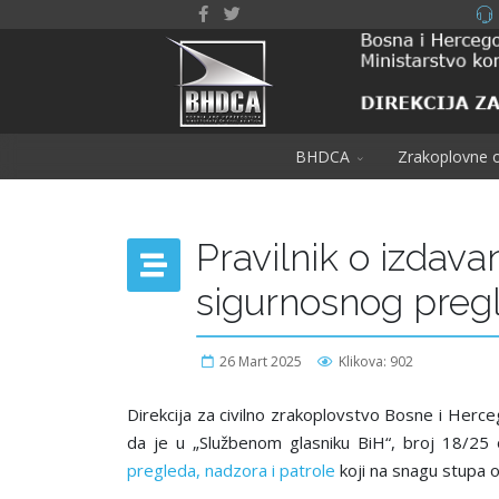
BHDCA
Zrakoplovne o
Pravilnik o izdavan
sigurnosnog pregl
26 Mart 2025
Klikova: 902
Direkcija za civilno zrakoplovstvo Bosne i Herce
da je u „Službenom glasniku BiH“, broj 18/25
pregleda, nadzora i patrole
koji na snagu stupa 