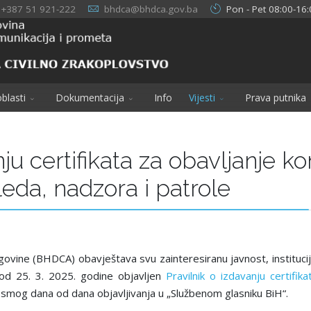
+387 51 921-222
bhdca@bhdca.gov.ba
Pon - Pet 08:00-16:
blasti
Dokumentacija
Info
Vijesti
Prava putnika
ju certifikata za obavlјanje ko
eda, nadzora i patrole
govine (BHDCA) obavještava svu zainteresiranu javnost, institucij
 od 25. 3. 2025. godine objavlјen
Pravilnik o izdavanju certifik
osmog dana od dana objavlјivanja u „Službenom glasniku BiH“.