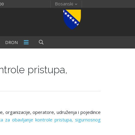
Bosanski
00
DRON
ntrole pristupa,
e, organizacije, operatore, udruženja i pojedince
ata za obavlјanje kontrole pristupa, sigurnosnog