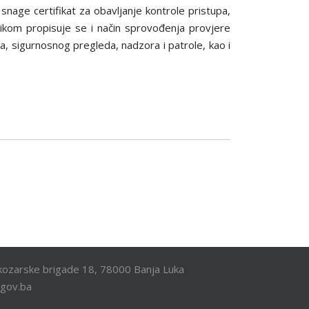
snage certifikat za obavlјanje kontrole pristupa,
lnikom propisuje se i način sprovođenja provjere
, sigurnosnog pregleda, nadzora i patrole, kao i
ozarske brigade 18, 78000 Banja Luka
.gov.ba