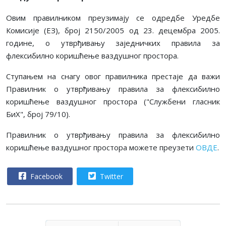
Овим правилником преузимају се одредбе Уредбе
Комисије (ЕЗ), број 2150/2005 од 23. децембра 2005.
године, о утврђивању заједничких правила за
флексибилно коришћење ваздушног простора.
Ступањем на снагу овог правилника престаје да важи
Правилник о утврђивању правила за флексибилно
коришћење ваздушног простора ("Службени гласник
БиХ", број 79/10).
Правилник о утврђивању правила за флексибилно
коришћење ваздушног простора можете преузети
ОВДЕ
.
Facebook
Twitter