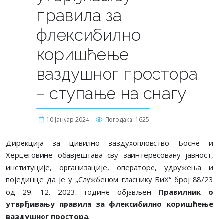
правила за
флексибилно
коришћење
ваздушног простора
– ступање на снагу
10 Јануар 2024
Погодака: 1625
Дирекција за цивилно ваздухопловство Босне и
Херцеговине обавјештава сву заинтересовану јавност,
институције, организације, операторе, удружења и
појединце да је у „Службеном гласнику БиХ“ број 88/23
од 29. 12. 2023. године објављен
Правилник о
утврђивању правила за флексибилно коришћење
ваздушног простора
.