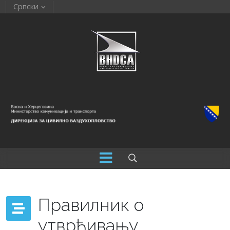
Српски
Правилник о
утврђивању