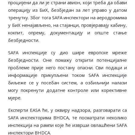
процијени да ли је страни авион, који треба да обави
операцију из БиХ, безбједан за лет управо у датом
тренутку. Због тога SAFA инспектори на аеродромима
у БиХ ненајављено, на стајанци, провјеравају кабину,
кокпит, опрему, документацију и опште стање
безбједности.
SAFA инспекције су дио шире европске мреже
безбједности. Оне помажу открити потенцијалне
проблеме прије него постану опасни. Сви подаци и
информације прикупљени током SAFA инспекције
биљеже се у посебан систем, а озбиљнији налази
могу покренути додатне контроле или корективне
мјере.
Експерти EASA ће, у оквиру надзора, разговарати са
SAFA инспекторима BHDCA, те посматрати неколико
инспекција на рампи које ће изврши овлашћени SAFA
инспектори BHDCA.