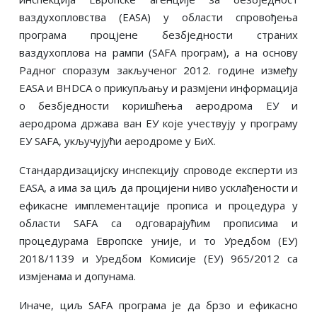
ваздухопловства (EASA) у области спровођења
програма процјене безбједности страних
ваздухоплова на рампи (SAFA програм), а на основу
Радног споразум закљученог 2012. године између
ЕASA и BHDCA о прикупљању и размjени информација
о безбjедности коришћења аеродрома ЕУ и
аеродрома држава ван ЕУ које учествују у програму
ЕУ SAFA, укључујући аеродроме у БиХ.
Стандардизацијску инспекцију спроводе експерти из
EASA, а има за циљ да процијени ниво усклађености и
ефикасне имплементације прописа и процедура у
области SAFA са одговарајућим прописима и
процедурама Европске уније, и то Уредбом (ЕУ)
2018/1139 и Уредбом Комисије (ЕУ) 965/2012 са
измјенама и допунама.
Иначе, циљ SAFA програма је да брзо и ефикасно