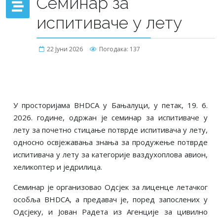
Семинар за
испитиваче у лету
22 Јуни 2026
Погодака: 137
У просторијама BHDCA у Бањалуци
, у петак, 19. 6.
2026. године, одржан је
семинар
за
испитивач
е
у
лету за почетно стицање потврде испитивача у лету,
односно освјежавања знања за продужење потврде
испитивача у лету за категорије ваздухоплова авион,
хеликоптер и једрилица.
Семинар је организовао Одсјек за лиценце летачког
особља BHDCA, а предавач је
, поред запослених у
Одсјеку, и
Јован Радета из Агенције за цивилно