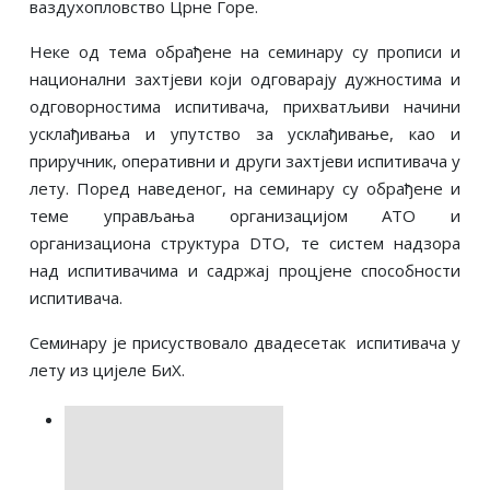
ваздухопловство Црне Горе.
Неке од тема обрађене на семинару су прописи и
национални захтјеви који одговарају дужностима и
одговорностима испитивача, прихватљиви начини
усклађивања и упутство за усклађивање, као и
приручник, оперативни
и
други захтјеви испитивача у
лету. Поред наведеног, на семинару су обрађене и
теме управљања организацијом ATO и
организациона структура DTO, те систем надзора
над испитивачима и садржај процјене способности
испитивача.
Семинару је присуствовало двадесетак
испитивача у
лету из цијеле БиХ.