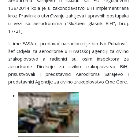
Aerodroma Sarajevo u skladu sa EU regulativom
139/2014 koja je u zakonodavstvo BiH implementirana
kroz Pravilnik o utvrđivanju zahtjeva i upravnih postupaka
u vezi sa aerodromima ("Službeni glasnik BiH", broj:
17/21).
U ime EASA-e, predavač na radionici je bio Ivo Puhalović,
šef Odjela za aerodrome u Hrvatskoj agenciji za civilno
zrakoplovstvo a radionici su, osim inspektora za
aerodrome Direkcije za civilno zrakoplovstvo BiH,
prisustvovali i predstavnici Aerodroma Sarajevo i
predstavnici Agencije za civilno zrakoplovstvo Crne Gore.