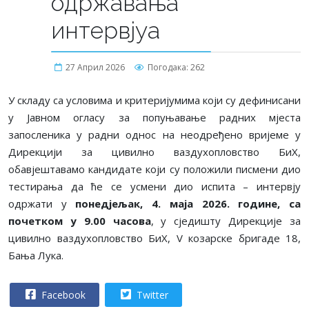
одржавања
интервјуа
27 Април 2026
Погодака: 262
У складу са условима и критеријумима који су дефинисани
у Јавном огласу за попуњавање радних мјеста
запосленика у радни однос на неодређено вријеме у
Дирекцији за цивилно ваздухопловство БиХ,
обавјештавамо кандидате који су положили писмени дио
тестирања да ће се усмени дио испита – интервју
одржати у
понедјељак, 4. маја 2026. године, са
почетком у 9.00 часова
, у сједишту Дирекције за
цивилно ваздухопловство БиХ, V козарске бригаде 18,
Бања Лука.
Facebook
Twitter