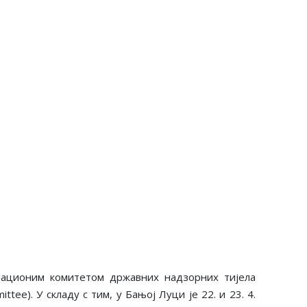
инационим комитетом државних надзорних тијела
e). У складу с тим, у Бањој Луци је 22. и 23. 4.