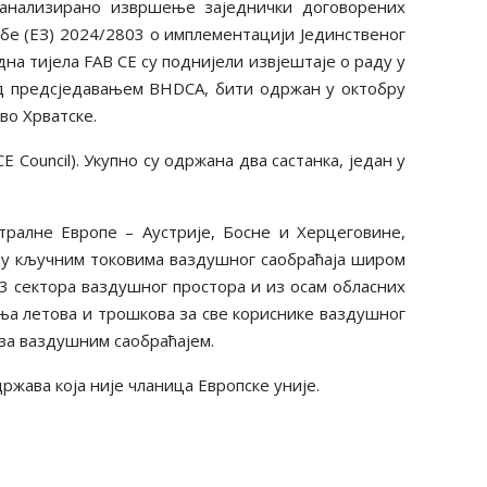
е анализирано извршење заједнички договорених
дбе (ЕЗ) 2024/2803 о имплементацији Јединственог
на тијела FAB CE су поднијели извјештаје о раду у
од предсједавањем BHDCA, бити одржан у октобру
во Хрватске.
 Council). Укупно су одржана два састанка, један у
тралне Европе – Аустрије, Босне и Херцеговине,
љају кључним токовима ваздушног саобраћаја широм
3 сектора ваздушног простора и из осам обласних
а летова и трошкова за све кориснике ваздушног
за ваздушним саобраћајем.
држава која није чланица Европске уније.