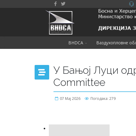
BHDCA
Ваздухопловне об
У Бањој Луци од
Committee
07 Мај 2026
Погодака: 279