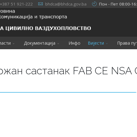
+387 51 921-222
bhdca@bhdca.gov.ba
Пон - Пет 08:00-16
ласти
Документација
Инфо
Вијести
Права пу
ржан састанак FAB CE NSA C