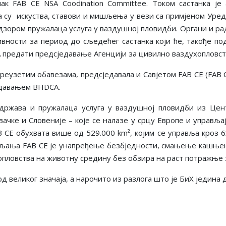
ак FAB CE NSA Coodination Committee. Током састанка ј
а су искуства, ставови и мишљења у вези са примјеном Уре
дзором пружалаца услуга у ваздушној пловидби. Органи и рад
вности за период до сљедећег састанка који ће, такође п
A предати предсједавање Агенцији за цивилно ваздухопловст
преузетим обавезама, предсједавала и Савјетом FAB CE (FAB CE
једавањем BHDCA.
 држава и пружалаца услуга у ваздушној пловидби из Цен
вачке и Словеније – које се налазе у срцу Европе и управ
CE обухвата више од 529.000 km², којим се управља кроз 6
вљања FAB CE је унапређење безбједности, смањење кашњењ
опловства на животну средину без обзира на раст потражње 
д великог значаја, а нарочито из разлога што је БиХ једина 