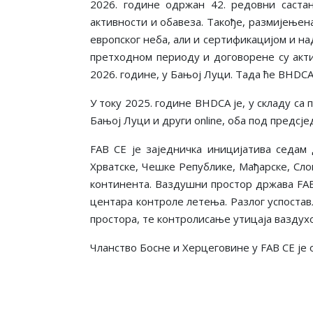
2026. године одржан 42. редовни састан
активности и обавеза. Такође, размијењен
европског неба, али и сертификацијом и на
претходном периоду и договорене су акти
2026. године, у Бањој Луци. Тада ће BHDC
У току 2025. године BHDCA je, у складу са 
Бањој Луци и други online, оба под предс
FAB CE је заједничка иницијатива седам
Хрватске, Чешке Републике, Мађарске, Сло
континента. Ваздушни простор држава FAB 
центара контроле летења. Разлог успоста
простора, те контролисање утицаја ваздух
Чланство Босне и Херцеговине у FAB CE је о