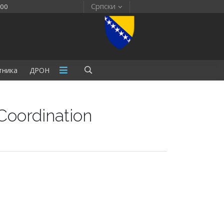
Српски
:00
тника
ДРОН
oordination