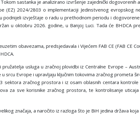
kom sastanka je analizirano izvršenje zajednički dogovorenih ak
be (EZ) 2024/2803 o implementaciji Jedinstvenog evropskog neba
 su podnijeli izvještaje o radu u prethodnom periodu i dogovorene
an u oktobru 2026. godine, u Banjoj Luci. Tada će BHDCA preda
euzetim obavezama, predsjedavala i Vijećem FAB CE (FAB CE Coun
 BHDCA.
 i pružatelja usluga u zračnoj plovidbi iz Centralne Evrope – Aus
ze u srcu Evrope i upravljaju ključnim tokovima zračnog prometa š
63 sektora zračnog prostora i iz osam oblasnih centara kontrole
kova za sve korisnike zračnog prostora, te kontrolisanje uticaj
ikog značaja, a naročito iz razloga što je BiH jedina država koja n