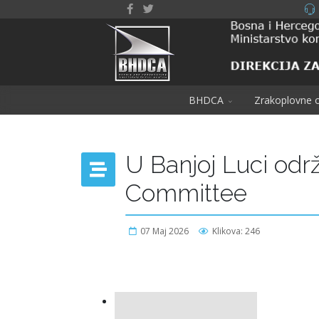
BHDCA
Zrakoplovne o
U Banjoj Luci od
Committee
07 Maj 2026
Klikova: 246