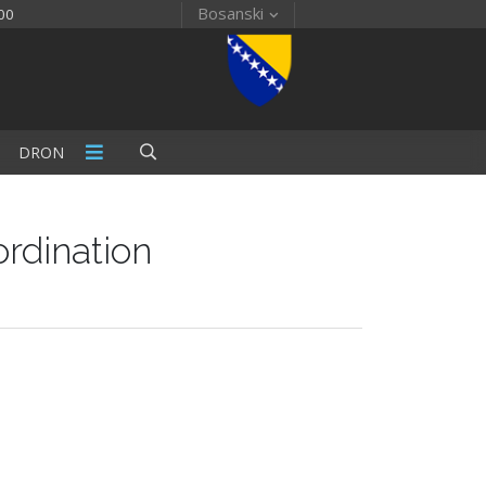
Bosanski
00
DRON
rdination