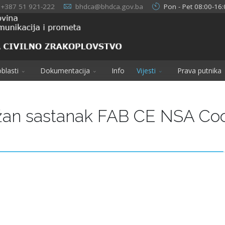
+387 51 921-222
bhdca@bhdca.gov.ba
Pon - Pet 08:00-16:
blasti
Dokumentacija
Info
Vijesti
Prava putnika
ržan sastanak FAB CE NSA Coo