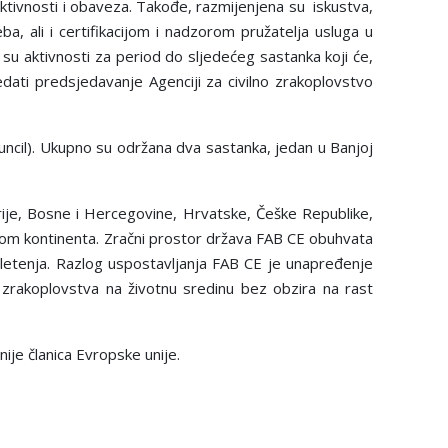
tivnosti i obaveza. Takođe, razmijenjena su iskustva,
, ali i certifikacijom i nadzorom pružatelja usluga u
 su aktivnosti za period do sljedećeg sastanka koji će,
ti predsjedavanje Agenciji za civilno zrakoplovstvo
cil). Ukupno su održana dva sastanka, jedan u Banjoj
trije, Bosne i Hercegovine, Hrvatske, Češke Republike,
irom kontinenta. Zračni prostor država FAB CE obuhvata
 letenja. Razlog uspostavljanja FAB CE je unapređenje
a zrakoplovstva na životnu sredinu bez obzira na rast
ije članica Evropske unije.