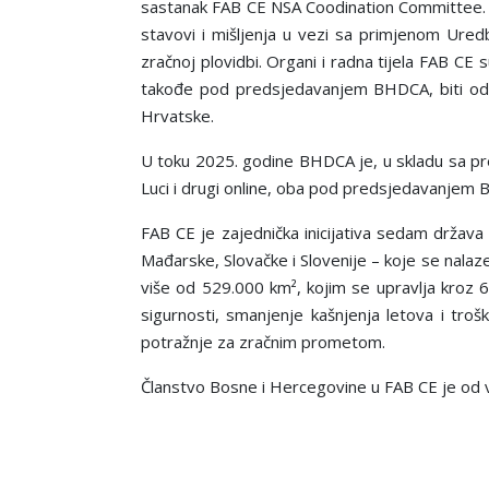
sastanak FAB CE NSA Coodination Committee. To
stavovi i mišljenja u vezi sa primjenom Ured
zračnoj plovidbi. Organi i radna tijela FAB CE
takođe pod predsjedavanjem BHDCA, biti održ
Hrvatske.
U toku 2025. godine BHDCA je, u skladu sa pr
Luci i drugi online, oba pod predsjedavanjem
FAB CE je zajednička inicijativa sedam država
Mađarske, Slovačke i Slovenije – koje se nala
više od 529.000 km², kojim se upravlja kroz 
sigurnosti, smanjenje kašnjenja letova i troš
potražnje za zračnim prometom.
Članstvo Bosne i Hercegovine u FAB CE je od vel