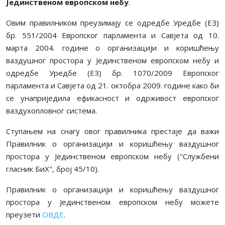
Jединственом европском небу
.
Овим правилником преузимају се одредбе Уредбе (ЕЗ)
бр. 551/2004 Европског парламента и Савјета од 10.
марта 2004. године о организацији и коришћењу
ваздушног простора у Јединственом европском небу и
одредбе Уредбе (ЕЗ) бр. 1070/2009 Европског
парламента и Савјета од 21. октобра 2009. године како би
се унаприједила ефикасност и одрживост европског
ваздухопловног система.
Ступањем на снагу овог правилника престаје да важи
Правилник о организацији и коришћењу ваздушног
простора у Jединственом европском небу ("Службени
гласник БиХ", број 45/10).
Правилник о организацији и коришћењу ваздушног
простора у Jединственом европском небу можете
преузети
ОВДЕ
.