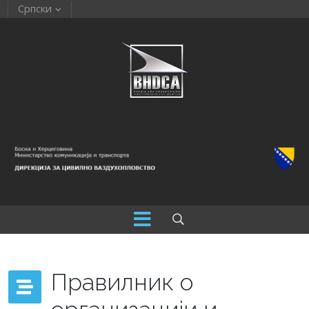
Српски
Правилник о