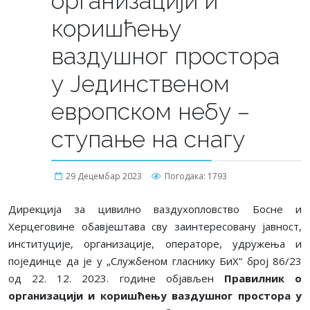
организацији и
коришћењу
ваздушног простора
у Jединственом
европском небу –
ступање на снагу
29 Децембар 2023
Погодака: 1793
Дирекција за цивилно ваздухопловство Босне и
Херцеговине обавјештава сву заинтересовану јавност,
институције, организације, операторе, удружења и
појединце да је у „Службеном гласнику БиХ“ број 86/23
од 22. 12. 2023. године објављен
Правилник о
организацији и коришћењу ваздушног простора у