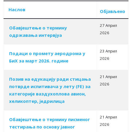
Наслов
Објављено
27 Април
Обавјештење о термину
2026
одржавања интервјуа
Табела чланака
23 Април
Подаци о промету аеродрома у
2026
БиХ за мaрт 2026. године
21 Април
Позив на едукацију ради стицања
2026
потврде испитивача у лету (FE) за
категоријe ваздухоплова авион,
хеликоптер, једрилица
21 Април
Обавјештење о термину писменог
2026
тестирања по основу јавног