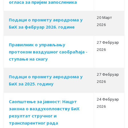
огласа за пријем запосленика
20 Март
Подаци о промету аеродрома у
2026
БиХ за фебруар 2026. године
27 Фебруар
Правилник о управљању
2026
протоком ваздушног саобраћаја -
ступање на снагу
27 Фебруар
Подаци о промету аеродрома у
2026
БиХ за 2025. годину
24 Фебруар
Саопштење за јавност: Нацрт
2026
закона о ваздухопловству БиХ
резултат стручног и
транспарентног рада