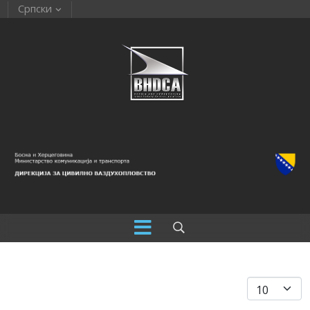
Српски
Прикажи бро