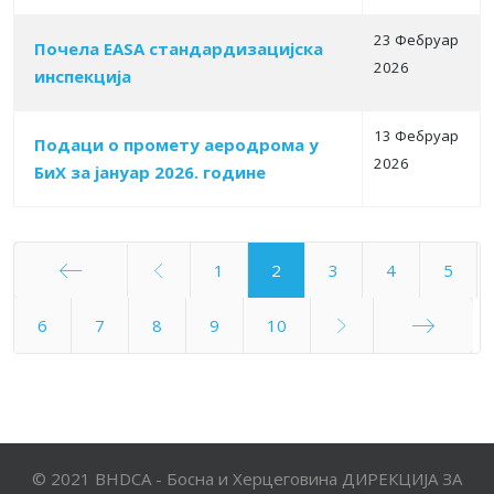
23 Фебруар
Почела EASA стандардизацијска
2026
инспекција
13 Фебруар
Подаци о промету аеродрома у
2026
БиХ за јануар 2026. године
1
2
3
4
5
Старт
6
7
8
9
10
Крај
© 2021 BHDCA - Босна и Херцеговина ДИРЕКЦИЈА ЗА